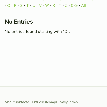
·
Q
·
R
·
S
·
T
·
U
·
V
·
W
·
X
·
Y
·
Z
·
0-9
·
All
No Entries
No entries found starting with "D".
About
Contact
All Entries
Sitemap
Privacy
Terms