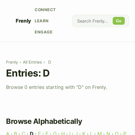
CONNECT
Frenly
LEARN
Go
ENGAGE
Frenly
›
All Entries
›
D
Entries: D
Browse 0 entries starting with "D" on Frenly.
Browse Alphabetically
A
·
B
·
C
·
D
·
E
·
F
·
G
·
H
·
I
·
J
·
K
·
L
·
M
·
N
·
O
·
P