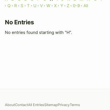
·
Q
·
R
·
S
·
T
·
U
·
V
·
W
·
X
·
Y
·
Z
·
0-9
·
All
No Entries
No entries found starting with "H".
About
Contact
All Entries
Sitemap
Privacy
Terms