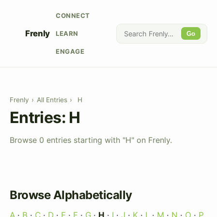
CONNECT
Frenly
LEARN
Go
ENGAGE
Frenly
›
All Entries
›
H
Entries: H
Browse 0 entries starting with "H" on Frenly.
Browse Alphabetically
A
·
B
·
C
·
D
·
E
·
F
·
G
·
H
·
I
·
J
·
K
·
L
·
M
·
N
·
O
·
P