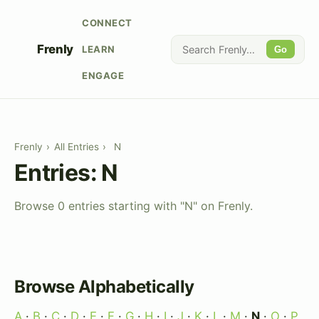
CONNECT
Frenly
LEARN
Go
ENGAGE
Frenly
›
All Entries
›
N
Entries: N
Browse 0 entries starting with "N" on Frenly.
Browse Alphabetically
A
·
B
·
C
·
D
·
E
·
F
·
G
·
H
·
I
·
J
·
K
·
L
·
M
·
N
·
O
·
P