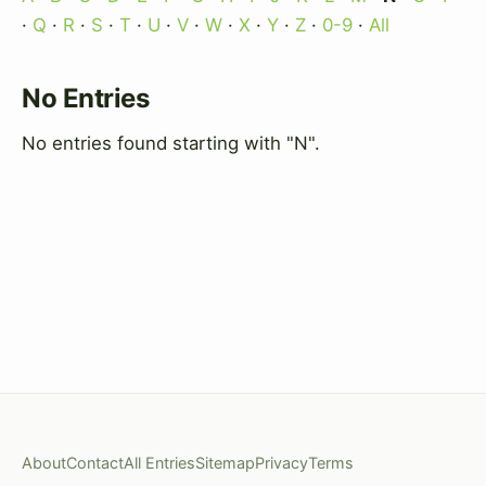
·
Q
·
R
·
S
·
T
·
U
·
V
·
W
·
X
·
Y
·
Z
·
0-9
·
All
No Entries
No entries found starting with "N".
About
Contact
All Entries
Sitemap
Privacy
Terms